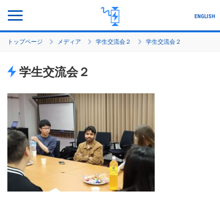
ENGLISH
トップページ
メディア
学生交流会２
学生交流会２
プログラムについて
学生交流会２
研究プロジェクト
メンバー
プロジェクト生の声
セミナー・シンポジウム
活動・実績
各種手続き